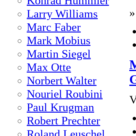
Konrad Hummler
»
Larry Williams
Marc Faber
Mark Mobius
Martin Siegel
M
Max Otte
Norbert Walter
Nouriel Roubini
V
Paul Krugman
Robert Prechter
Roland Leuschel