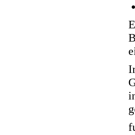
E
B
e
I
G
i
g
f