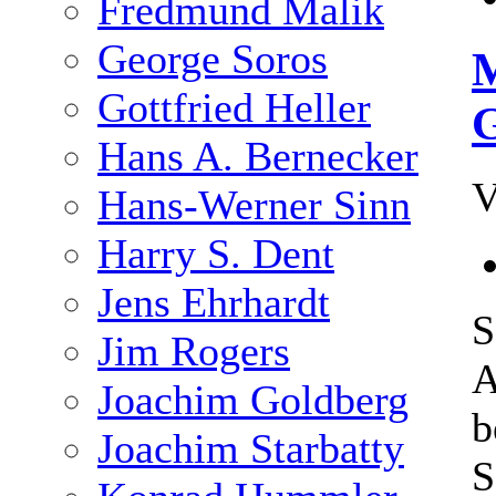
Fredmund Malik
George Soros
M
Gottfried Heller
Hans A. Bernecker
V
Hans-Werner Sinn
Harry S. Dent
Jens Ehrhardt
S
Jim Rogers
A
Joachim Goldberg
b
Joachim Starbatty
S