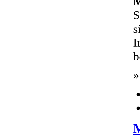
M
S
s
I
b
»
M