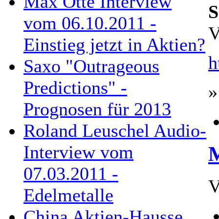
Max Otte Interview
S
vom 06.10.2011 -
V
Einstieg jetzt in Aktien?
h
Saxo "Outrageous
Predictions" -
»
Prognosen für 2013
Roland Leuschel Audio-
Interview vom
M
07.03.2011 -
V
Edelmetalle
China Aktien-Hausse