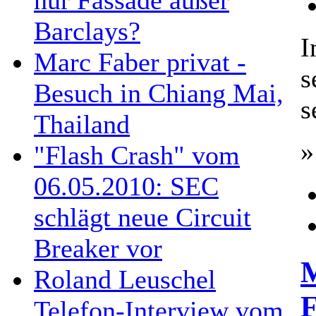
nur Fassade außer
Barclays?
I
Marc Faber privat -
s
Besuch in Chiang Mai,
s
Thailand
»
"Flash Crash" vom
06.05.2010: SEC
schlägt neue Circuit
Breaker vor
M
Roland Leuschel
F
Telefon-Interview vom