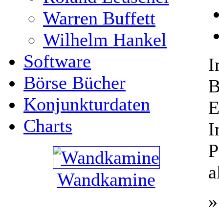
Warren Buffett
Wilhelm Hankel
Software
I
Börse Bücher
B
Konjunkturdaten
E
Charts
I
P
a
Wandkamine
»