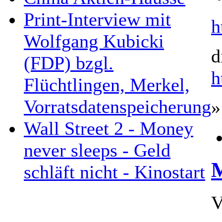
Print-Interview mit
h
Wolfgang Kubicki
d
(FDP) bzgl.
h
Flüchtlingen, Merkel,
Vorratsdatenspeicherung
»
Wall Street 2 - Money
never sleeps - Geld
M
schläft nicht - Kinostart
V