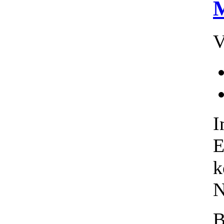
M
V
E
k
N
B