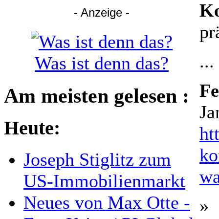
Ko
- Anzeige -
pr
...
Was ist denn das?
Fe
Am meisten gelesen :
Ja
Heute:
ht
ko
Joseph Stiglitz zum
wa
US-Immobilienmarkt
Neues von Max Otte -
»