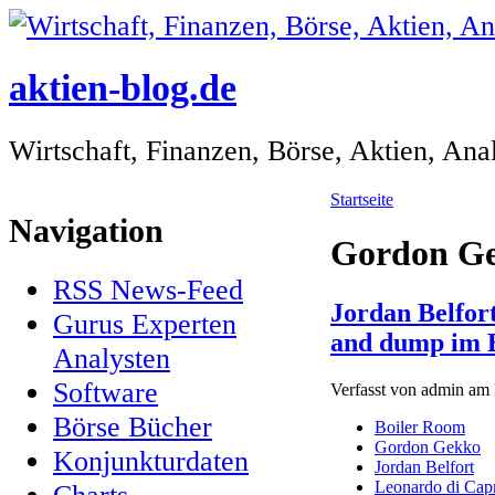
aktien-blog.de
Wirtschaft, Finanzen, Börse, Aktien, An
Startseite
Navigation
Gordon G
RSS News-Feed
Jordan Belfor
Gurus Experten
and dump im 
Analysten
Software
Verfasst von admin am 
Börse Bücher
Boiler Room
Gordon Gekko
Konjunkturdaten
Jordan Belfort
Leonardo di Cap
Charts