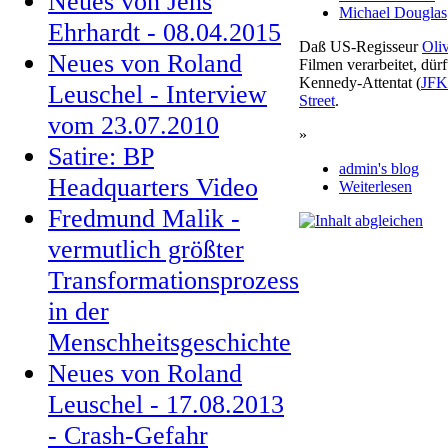
Neues von Jens
Michael Douglas
Ehrhardt - 08.04.2015
Daß US-Regisseur
Oli
Neues von Roland
Filmen verarbeitet, dür
Kennedy-Attentat (
JFK
Leuschel - Interview
Street
.
vom 23.07.2010
»
Satire: BP
admin's blog
Headquarters Video
Weiterlesen
Fredmund Malik -
vermutlich größter
Transformationsprozess
in der
Menschheitsgeschichte
Neues von Roland
Leuschel - 17.08.2013
- Crash-Gefahr