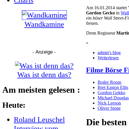
Am 16.01.2014 startet
Gordon Gecko
in
Wall
ein böser Wall Street-F
Wandkamine
freuen.
Denn Regisseur
Martin
»
- Anzeige -
admin's blog
Weiterlesen
Filme Börse F
Was ist denn das?
Boiler Room
Am meisten gelesen :
Bret Easton Ellis
Gordon Gekko
Michael Douglas
Nick Leeson
Heute:
Oliver Stone
Roland Leuschel
Die besten
Interview vom