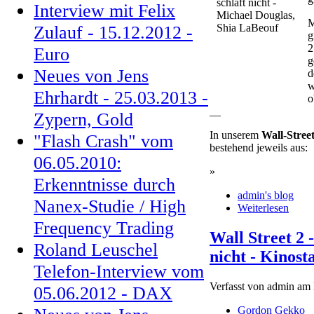
Interview mit Felix
M
Zulauf - 15.12.2012 -
g
2
Euro
g
Neues von Jens
d
w
Ehrhardt - 25.03.2013 -
o
__
Zypern, Gold
In unserem
Wall-Stree
"Flash Crash" vom
bestehend jeweils aus:
06.05.2010:
»
Erkenntnisse durch
admin's blog
Nanex-Studie / High
Weiterlesen
Frequency Trading
Wall Street 2 
Roland Leuschel
nicht - Kinost
Telefon-Interview vom
Verfasst von admin am
05.06.2012 - DAX
Gordon Gekko