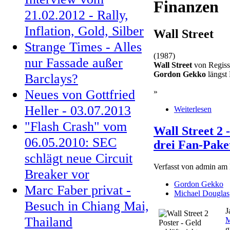
Finanzen
21.02.2012 - Rally,
Inflation, Gold, Silber
Wall Street
Strange Times - Alles
(1987)
nur Fassade außer
Wall Street
von Regis
Gordon Gekko
längst 
Barclays?
Neues von Gottfried
»
Heller - 03.07.2013
Weiterlesen
"Flash Crash" vom
Wall Street 2 
06.05.2010: SEC
drei Fan-Pake
schlägt neue Circuit
Verfasst von admin am 
Breaker vor
Gordon Gekko
Marc Faber privat -
Michael Douglas
Besuch in Chiang Mai,
J
Thailand
M
g