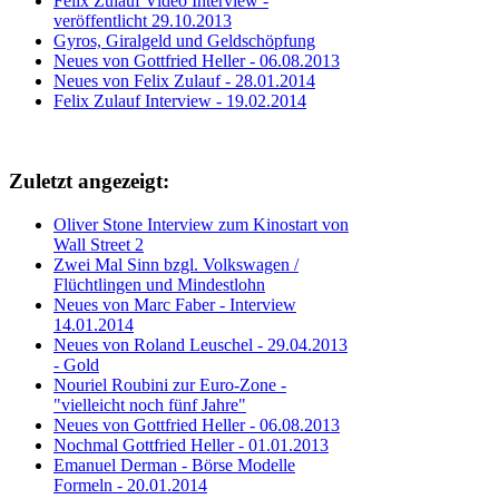
Felix Zulauf Video Interview -
veröffentlicht 29.10.2013
Gyros, Giralgeld und Geldschöpfung
Neues von Gottfried Heller - 06.08.2013
Neues von Felix Zulauf - 28.01.2014
Felix Zulauf Interview - 19.02.2014
Zuletzt angezeigt:
Oliver Stone Interview zum Kinostart von
Wall Street 2
Zwei Mal Sinn bzgl. Volkswagen /
Flüchtlingen und Mindestlohn
Neues von Marc Faber - Interview
14.01.2014
Neues von Roland Leuschel - 29.04.2013
- Gold
Nouriel Roubini zur Euro-Zone -
"vielleicht noch fünf Jahre"
Neues von Gottfried Heller - 06.08.2013
Nochmal Gottfried Heller - 01.01.2013
Emanuel Derman - Börse Modelle
Formeln - 20.01.2014