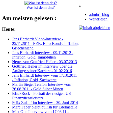
»
Was ist denn das?
admin's blog
Am meisten gelesen :
Weiterlesen
Heute:
Jens Ehrhardt Video-Interview -
25.11.2011 - EZB, Euro-Bonds, Inflation,
Griechenland
Jens Ehrhardt Interview - 09.11.2012 -
Inflation, Gold, Immobilien
Neues von Gottfried Heller - 03.07.2013
Gottfried Heller im Interview über die
Anfänge seiner Karriere - 01.02.2016
Jens Ehrhardt Interview vom 17.10.2011
- Inflation, Gold, Sachwerte
Martin Siegel Telefon-Interview vom
26.08.2011 - Gold Silber Minen
BlackRock - Portrait des riesigen US-
Finanzdienstleisters
Felix Zulauf im Interview - 30. Juni 2014
Marc Faber bleibt bullish für Edelmetalle
Max Otte Interview vom 17.08.11 -