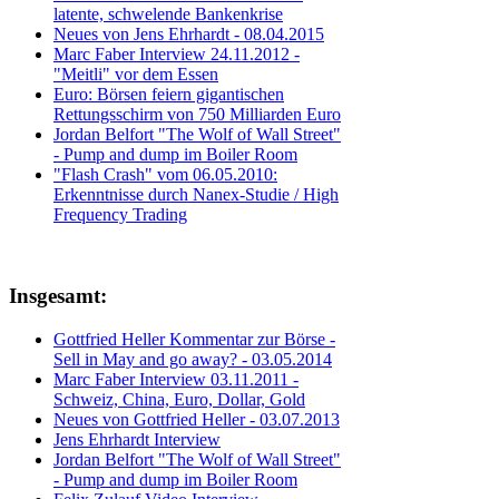
latente, schwelende Bankenkrise
Neues von Jens Ehrhardt - 08.04.2015
Marc Faber Interview 24.11.2012 -
"Meitli" vor dem Essen
Euro: Börsen feiern gigantischen
Rettungsschirm von 750 Milliarden Euro
Jordan Belfort "The Wolf of Wall Street"
- Pump and dump im Boiler Room
"Flash Crash" vom 06.05.2010:
Erkenntnisse durch Nanex-Studie / High
Frequency Trading
Insgesamt:
Gottfried Heller Kommentar zur Börse -
Sell in May and go away? - 03.05.2014
Marc Faber Interview 03.11.2011 -
Schweiz, China, Euro, Dollar, Gold
Neues von Gottfried Heller - 03.07.2013
Jens Ehrhardt Interview
Jordan Belfort "The Wolf of Wall Street"
- Pump and dump im Boiler Room