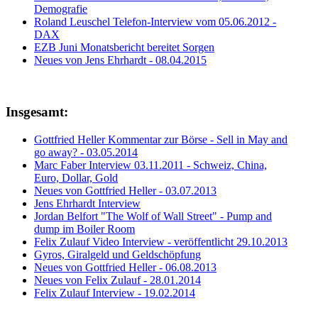
Demografie
Roland Leuschel Telefon-Interview vom 05.06.2012 -
DAX
EZB Juni Monatsbericht bereitet Sorgen
Neues von Jens Ehrhardt - 08.04.2015
Insgesamt:
Gottfried Heller Kommentar zur Börse - Sell in May and
go away? - 03.05.2014
Marc Faber Interview 03.11.2011 - Schweiz, China,
Euro, Dollar, Gold
Neues von Gottfried Heller - 03.07.2013
Jens Ehrhardt Interview
Jordan Belfort "The Wolf of Wall Street" - Pump and
dump im Boiler Room
Felix Zulauf Video Interview - veröffentlicht 29.10.2013
Gyros, Giralgeld und Geldschöpfung
Neues von Gottfried Heller - 06.08.2013
Neues von Felix Zulauf - 28.01.2014
Felix Zulauf Interview - 19.02.2014