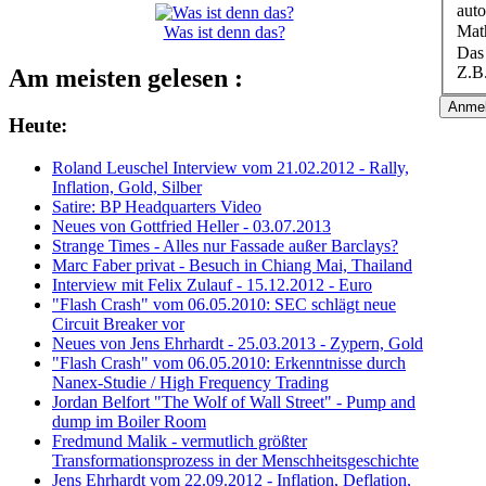
aut
Mat
Was ist denn das?
Das 
Z.B.
Am meisten gelesen :
Heute:
Roland Leuschel Interview vom 21.02.2012 - Rally,
Inflation, Gold, Silber
Satire: BP Headquarters Video
Neues von Gottfried Heller - 03.07.2013
Strange Times - Alles nur Fassade außer Barclays?
Marc Faber privat - Besuch in Chiang Mai, Thailand
Interview mit Felix Zulauf - 15.12.2012 - Euro
"Flash Crash" vom 06.05.2010: SEC schlägt neue
Circuit Breaker vor
Neues von Jens Ehrhardt - 25.03.2013 - Zypern, Gold
"Flash Crash" vom 06.05.2010: Erkenntnisse durch
Nanex-Studie / High Frequency Trading
Jordan Belfort "The Wolf of Wall Street" - Pump and
dump im Boiler Room
Fredmund Malik - vermutlich größter
Transformationsprozess in der Menschheitsgeschichte
Jens Ehrhardt vom 22.09.2012 - Inflation, Deflation,