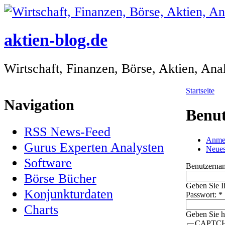
aktien-blog.de
Wirtschaft, Finanzen, Börse, Aktien, An
Startseite
Navigation
Benu
RSS News-Feed
Anme
Gurus Experten Analysten
Neues
Software
Benutzerna
Börse Bücher
Geben Sie I
Konjunkturdaten
Passwort:
*
Charts
Geben Sie h
CAPTC