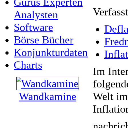
Gurus Experten
Verfass
Analysten
Software
Defla
Börse Bücher
Fred
Konjunkturdaten
Infla
Charts
Im Inte
folgend
Wandkamine
Welt im
Inflatio
nachrich