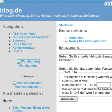
ak
blog.de
Wirtschaft, Finanzen, Börse, Aktien, Analysen, Prognosen, Meinungen
Startseite
Navigation
Benutzerkonto
RSS News-Feed
Gurus Experten Analysten
Anmelden
Software
Neues Passwort anfordern
Börse Bücher
Konjunkturdaten
Benutzername:
*
Charts
Geben Sie Ihren aktien-blog.de-Benut
Passwort:
*
Wandkamine
Geben Sie hier das zugehörige Passwo
CAPTCHA
- Anzeige -
This question is for testing whether
spam submissions.
Math question:
*
1 + 18 =
Was ist denn das?
Das einfache mathematische Problem i
muss für 1+3 der Wert 4 eingegeben
Am meisten gelesen :
Heute:
Elliott Wellen / Elliott Wave
Bücher