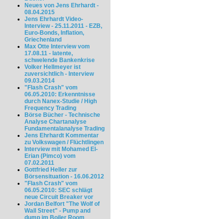
Neues von Jens Ehrhardt -
08.04.2015
Jens Ehrhardt Video-
Interview - 25.11.2011 - EZB,
Euro-Bonds, Inflation,
Griechenland
Max Otte Interview vom
17.08.11 - latente,
schwelende Bankenkrise
Volker Hellmeyer ist
zuversichtlich - Interview
09.03.2014
"Flash Crash" vom
06.05.2010: Erkenntnisse
durch Nanex-Studie / High
Frequency Trading
Börse Bücher - Technische
Analyse Chartanalyse
Fundamentalanalyse Trading
Jens Ehrhardt Kommentar
zu Volkswagen / Flüchtlingen
Interview mit Mohamed El-
Erian (Pimco) vom
07.02.2011
Gottfried Heller zur
Börsensituation - 16.06.2012
"Flash Crash" vom
06.05.2010: SEC schlägt
neue Circuit Breaker vor
Jordan Belfort "The Wolf of
Wall Street" - Pump and
dump im Boiler Room