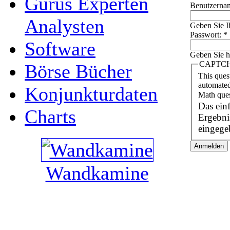
Gurus Experten
Benutzerna
Analysten
Geben Sie I
Passwort:
*
Software
Geben Sie h
CAPTC
Börse Bücher
This ques
automated
Konjunkturdaten
Math que
Das ein
Charts
Ergebnis einzugeb
eingege
Wandkamine