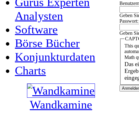
Gurus Experten
Benutzer
Analysten
Geben Sie
Passwort
Software
Geben Sie
CAPT
Börse Bücher
This qu
automa
Konjunkturdaten
Math q
Das e
Charts
Ergebnis einz
einge
Wandkamine