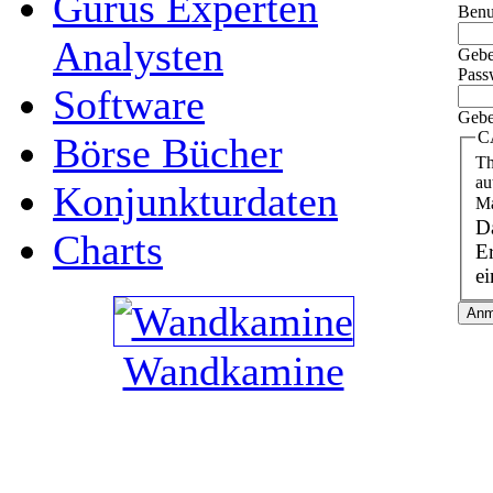
Gurus Experten
Benu
Analysten
Gebe
Pass
Software
Gebe
C
Börse Bücher
Th
au
Konjunkturdaten
Ma
Da
Charts
Erge
e
Wandkamine